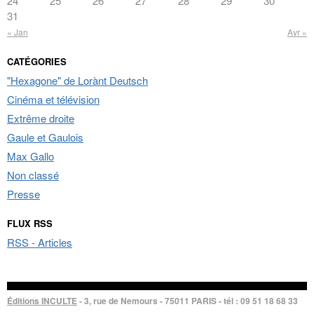
24
25
26
27
28
29
30
31
« Jan
Avr »
CATÉGORIES
"Hexagone" de Lorànt Deutsch
Cinéma et télévision
Extrême droite
Gaule et Gaulois
Max Gallo
Non classé
Presse
FLUX RSS
RSS - Articles
Éditions INCULTE
- 3, rue de Nemours - 75011 PARIS - tél : 09 51 18 68 33