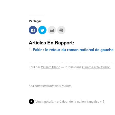
Partager :
Cliquez
Cliquez
Cliquez
Cliquer
pour
pour
pour
pour
partager
partager
envoyer
imprimer(ouvre
sur
sur
par
dans
Articles En Rapport:
Facebook(ouvre
Twitter(ouvre
e-
une
dans
dans
mail
nouvelle
une
une
à
fenêtre)
Fakir : le retour du roman national de gauche
nouvelle
nouvelle
un
fenêtre)
fenêtre)
ami(ouvre
dans
une
nouvelle
fenêtre)
Ecrit par
William Blanc
Publié dans
Cinéma et télévision
Les commentaires sont fermés.
Vercingétorix « créateur de la nation française » ?