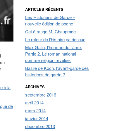
ARTICLES RÉCENTS
Les Historiens de Garde –
nouvelle édition de poche
Cet étrange M. Chauprade
Le retour de l’histoire patriotique
Max Gallo, l’homme de l’âme.
Partie 2. Le roman national
d
comme religion révélée.
 en
Basile de Koch, l’avant-garde des
n
historiens de garde ?
ARCHIVES
e à la
septembre 2016
avril 2014
ique de
mars 2014
janvier 2014
décembre 2013