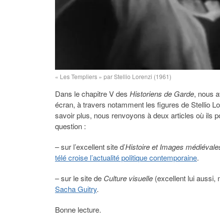
« Les Templiers » par Stellio Lorenzi (1961)
Dans le chapitre V des
Historiens de Garde
, nous a
écran, à travers notamment les figures de Stellio Lo
savoir plus, nous renvoyons à deux articles où ils 
question :
– sur l’excellent site d’
Histoire et Images médiévale
télé croise l’actualité politique contemporaine
.
– sur le site de
Culture visuelle
(excellent lui aussi,
Sacha Guitry
.
Bonne lecture.