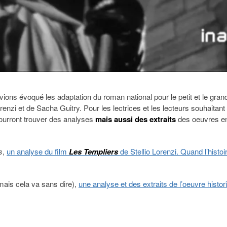
vions évoqué les adaptation du roman national pour le petit et le gran
renzi et de Sacha Guitry. Pour les lectrices et les lecteurs souhaitant
pourront trouver des analyses
mais aussi des extraits
des oeuvres e
s
,
un analyse du film
Les Templiers
de Stellio Lorenzi. Quand l’histoir
 mais cela va sans dire),
une analyse et des extraits de l’oeuvre histor