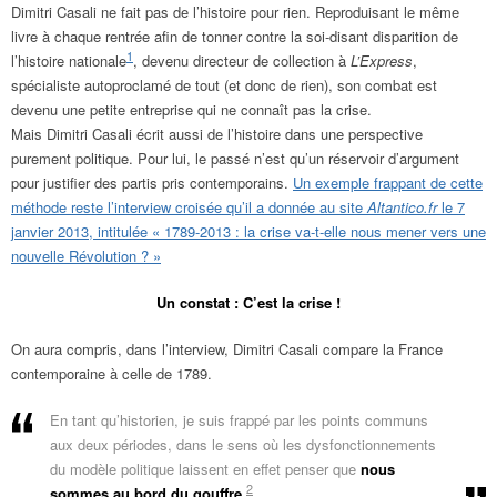
Dimitri Casali ne fait pas de l’histoire pour rien. Reproduisant le même
livre à chaque rentrée afin de tonner contre la soi-disant disparition de
1
l’histoire nationale
, devenu directeur de collection à
L’Express
,
spécialiste autoproclamé de tout (et donc de rien), son combat est
devenu une petite entreprise qui ne connaît pas la crise.
Mais Dimitri Casali écrit aussi de l’histoire dans une perspective
purement politique. Pour lui, le passé n’est qu’un réservoir d’argument
pour justifier des partis pris contemporains.
Un exemple frappant de cette
méthode reste l’interview croisée qu’il a donnée au site
Altantico.fr
le 7
janvier 2013, intitulée « 1789-2013 : la crise va-t-elle nous mener vers une
nouvelle Révolution ? »
Un constat : C’est la crise !
On aura compris, dans l’interview, Dimitri Casali compare la France
contemporaine à celle de 1789.
En tant qu’historien, je suis frappé par les points communs
aux deux périodes, dans le sens où les dysfonctionnements
du modèle politique laissent en effet penser que
nous
2
sommes au bord du gouffre
.