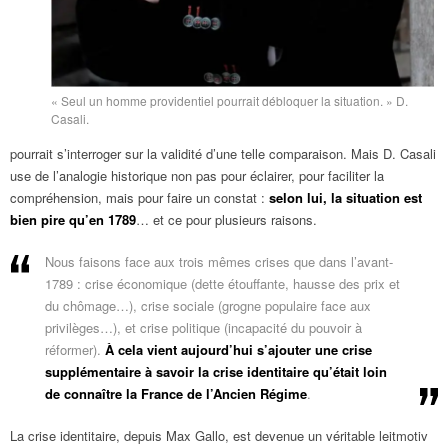
« Seul un homme providentiel pourrait débloquer la situation. » D.
Casali.
pourrait s’interroger sur la validité d’une telle comparaison. Mais D. Casali
use de l’analogie historique non pas pour éclairer, pour faciliter la
compréhension, mais pour faire un constat :
selon lui, la situation est
bien pire qu’en 1789
… et ce pour plusieurs raisons.
Nous faisons face aux trois mêmes crises que dans l’avant-
1789 : crise économique (dette étouffante, hausse des prix et
du chômage…), crise sociale (grogne populaire face aux
privilèges…), et crise politique (incapacité du pouvoir à
réformer).
À cela vient aujourd’hui s’ajouter une crise
supplémentaire à savoir la crise identitaire qu’était loin
de connaître la France de l’Ancien Régime
.
La crise identitaire, depuis Max Gallo, est devenue un véritable leitmotiv