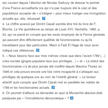
est courant depuis l’élection de Nicolas Sarkozy de dresser le portrait
d’une France accueillante (ce qui n’a pas toujours été le cas) et des
populations accepter de « s’intégrer » pour mieux fustiger une immigration
actuelle qui, elle, refuserait.
Le chiffre avancé par Dimitri Casali semble être tiré du livre de F.
Bluche,
La Vie quotidienne au temps de Louis XVI
, Hachette, 1980, p.
24, qui ne prend en compte que les seuls employés de la Ferme générale
qui peuvent être difficilement qualifiés de fonctionnaires vu qu’ils
travaillaient pour des particuliers. Merci à Fadi El Hage de nous avoir
indiqué ces références.
« Nous faisons face aux trois mêmes crises que dans l’avant-1789 (…)
crise sociale (grogne populaire face aux privilèges…) » et « Le statut des
fonctionnaires n’a de plus jamais été modifié depuis Maurice Thorez en
1946 et cela prouve encore une fois notre incapacité à s’attaquer aux
privilèges de quelques-uns au nom de l’intérêt général. » Le lecteur
attentif aura compris que Dimitri Casali met en parallèle les nobles de
1789 et les fonctionnaires actuels.
On pourrait d’ailleurs se demander en quoi la Monarchie absolue était
paralysée par « l’immobilisme démocratique » ?