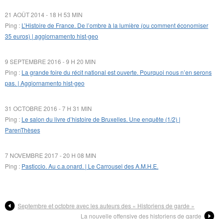
21 AOÛT 2014 - 18 H 53 MIN
Ping :
L’Histoire de France. De l’ombre à la lumière (ou comment économiser
35 euros) | aggiornamento hist-geo
9 SEPTEMBRE 2016 - 9 H 20 MIN
Ping :
La grande foire du récit national est ouverte. Pourquoi nous n’en serons
pas. | Aggiornamento hist-geo
31 OCTOBRE 2016 - 7 H 31 MIN
Ping :
Le salon du livre d’histoire de Bruxelles. Une enquête (1/2) |
ParenThèses
7 NOVEMBRE 2017 - 20 H 08 MIN
Ping :
Pasticcio. Au c.a.onard. | Le Carrousel des A.M.H.E.
Septembre et octobre avec les auteurs des « Historiens de garde »
La nouvelle offensive des historiens de garde