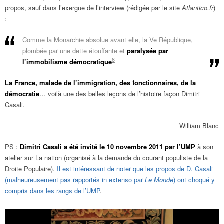
propos, sauf dans l’exergue de l’interview (rédigée par le site
Atlantico.fr
)
:
Comme la Monarchie absolue avant elle, la Ve République,
plombée par une dette étouffante et
paralysée par
6
l’immobilisme démocratique
La France, malade de l’immigration, des fonctionnaires, de la
démocratie
… voilà une des belles leçons de l’histoire façon Dimitri
Casali.
William Blanc
PS :
Dimitri Casali a été invité le 10 novembre 2011 par l’UMP
à son
atelier sur La nation (organisé à la demande du courant populiste de la
Droite Populaire).
Il est intéressant de noter que les propos de D. Casali
(malheureusement pas rapportés in extenso par
Le Monde
) ont choqué y
compris dans les rangs de l’UMP
.