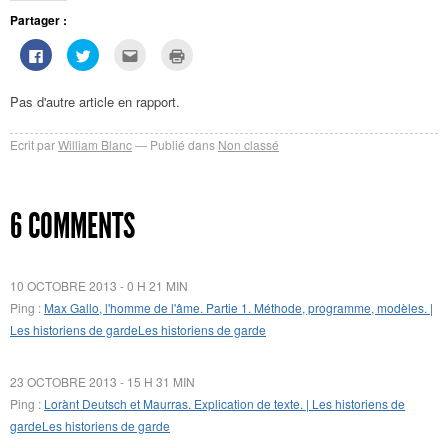
Partager :
Cliquez
Cliquez
Cliquez
Cliquer
pour
pour
pour
pour
partager
partager
envoyer
imprimer(ouvre
sur
sur
par
dans
Facebook(ouvre
Twitter(ouvre
e-
une
Pas d'autre article en rapport.
dans
dans
mail
nouvelle
une
une
à
fenêtre)
nouvelle
nouvelle
un
Ecrit par
William Blanc
Publié dans
Non classé
fenêtre)
fenêtre)
ami(ouvre
dans
une
nouvelle
fenêtre)
6 COMMENTS
10 OCTOBRE 2013 - 0 H 21 MIN
Ping :
Max Gallo, l'homme de l'âme. Partie 1. Méthode, programme, modèles. |
Les historiens de gardeLes historiens de garde
23 OCTOBRE 2013 - 15 H 31 MIN
Ping :
Lorànt Deutsch et Maurras. Explication de texte. | Les historiens de
gardeLes historiens de garde