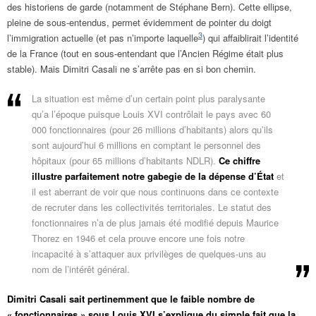
des historiens de garde (notamment de Stéphane Bern). Cette ellipse,
pleine de sous-entendus, permet évidemment de pointer du doigt
3
l’immigration actuelle (et pas n’importe laquelle
) qui affaiblirait l’identité
de la France (tout en sous-entendant que l’Ancien Régime était plus
stable). Mais Dimitri Casali ne s’arrête pas en si bon chemin.
La situation est même d’un certain point plus paralysante
qu’a l’époque puisque Louis XVI contrôlait le pays avec 60
000 fonctionnaires (pour 26 millions d’habitants) alors qu’ils
sont aujourd’hui 6 millions en comptant le personnel des
hôpitaux (pour 65 millions d’habitants NDLR).
Ce chiffre
illustre parfaitement notre gabegie de la dépense d’État
et
il est aberrant de voir que nous continuons dans ce contexte
de recruter dans les collectivités territoriales. Le statut des
fonctionnaires n’a de plus jamais été modifié depuis Maurice
Thorez en 1946 et cela prouve encore une fois notre
incapacité à s’attaquer aux privilèges de quelques-uns au
nom de l’intérêt général.
Dimitri Casali sait pertinemment que le faible nombre de
« fonctionnaires »
sous Louis XVI s’explique du simple fait que la