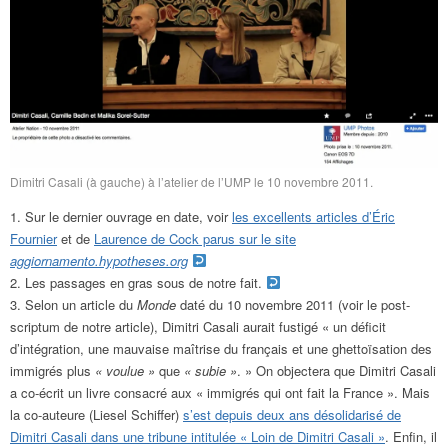
Dimitri Casali (à gauche) à l’atelier de l’UMP le 10 novembre 2011.
Sur le dernier ouvrage en date, voir
les excellents articles d’Éric
Fournier
et de
Laurence de Cock parus sur le site
aggiornamento.hypotheses.org
Les passages en gras sous de notre fait.
Selon un article du
Monde
daté du 10 novembre 2011 (voir le post-
scriptum de notre article), Dimitri Casali aurait fustigé « un déficit
d’intégration, une mauvaise maîtrise du français et une ghettoïsation des
immigrés plus
« voulue »
que
« subie »
. » On objectera que Dimitri Casali
a co-écrit un livre consacré aux « immigrés qui ont fait la France ». Mais
la co-auteure (Liesel Schiffer)
s’est depuis deux ans désolidarisé de
Dimitri Casali dans une tribune intitulée « Loin de Dimitri Casali »
. Enfin, il