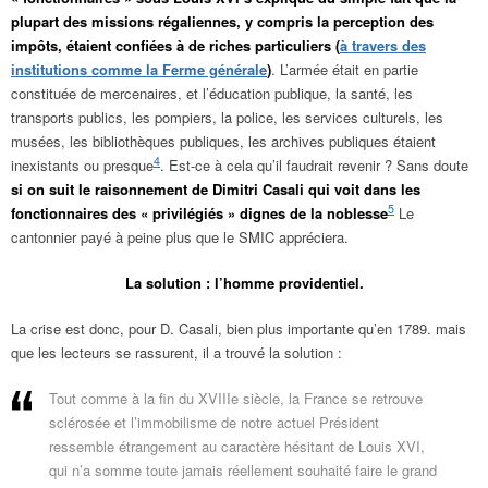
plupart des missions régaliennes, y compris la perception des
impôts, étaient confiées à de riches particuliers (
à travers des
institutions comme la Ferme générale
)
. L’armée était en partie
constituée de mercenaires, et l’éducation publique, la santé, les
transports publics, les pompiers, la police, les services culturels, les
musées, les bibliothèques publiques, les archives publiques étaient
4
inexistants ou presque
. Est-ce à cela qu’il faudrait revenir ? Sans doute
si on suit le raisonnement de Dimitri Casali qui voit dans les
5
fonctionnaires des « privilégiés » dignes de la noblesse
Le
cantonnier payé à peine plus que le SMIC appréciera.
La solution : l’homme providentiel.
La crise est donc, pour D. Casali, bien plus importante qu’en 1789. mais
que les lecteurs se rassurent, il a trouvé la solution :
Tout comme à la fin du XVIIIe siècle, la France se retrouve
sclérosée et l’immobilisme de notre actuel Président
ressemble étrangement au caractère hésitant de Louis XVI,
qui n’a somme toute jamais réellement souhaité faire le grand