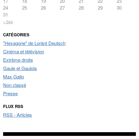
17
18
19
20
21
22
23
24
25
26
27
28
29
30
31
« Sep
CATÉGORIES
"Hexagone" de Lorànt Deutsch
Cinéma et télévision
Extrême droite
Gaule et Gaulois
Max Gallo
Non classé
Presse
FLUX RSS
RSS - Articles