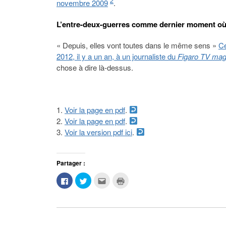
2
novembre 2009
.
L’entre-deux-guerres comme dernier moment où « 
« Depuis, elles vont toutes dans le même sens »
Ce
2012, il y a un an, à un journaliste du
Figaro TV mag
chose à dire là-dessus.
Voir la page en pdf
.
Voir la page en pdf
.
Voir la version pdf ici
.
Partager :
Cliquez
Cliquez
Cliquez
Cliquer
pour
pour
pour
pour
partager
partager
envoyer
imprimer(ouvre
sur
sur
par
dans
Facebook(ouvre
Twitter(ouvre
e-
une
dans
dans
mail
nouvelle
une
une
à
fenêtre)
nouvelle
nouvelle
un