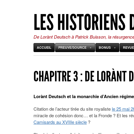
LES HISTORIENS 
De Lorànt Deutsch à Patrick Buisson, la résurgenc
ACCUEIL
PREUVE/SOURCE
BONUS
REVUE
CHAPITRE 3 : DE LORÀNT 
Lorànt Deutsch et la monarchie d’Ancien régime.
Citation de l’acteur tirée du site royaliste
le 25 mai 2
miracle de cohésion donc… et la Fronde ? Et les r
Camisards au XVIIIe siècle
?