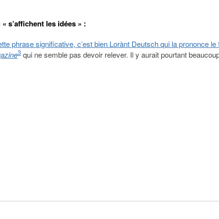
s’affichent les idées » :
tte phrase significative, c’est bien Lorànt Deutsch qui la prononce le 5
3
azine
qui ne semble pas devoir relever. Il y aurait pourtant beaucou