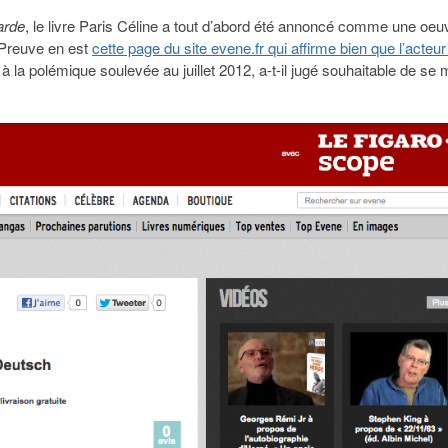
arde
, le livre Paris Céline a tout d’abord été annoncé comme une oeu
 Preuve en est
cette page du site evene.fr qui affirme bien que l’acteur
à la polémique soulevée au juillet 2012, a-t-il jugé souhaitable de se 