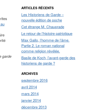
ARTICLES RÉCENTS
Les Historiens de Garde –
rites
nouvelle édition de poche
 au
Cet étrange M. Chauprade
Le retour de l’histoire patriotique
ire
Max Gallo, l’homme de l’âme.
rité
Partie 2. Le roman national
comme religion révélée.
e garde
Basile de Koch, l’avant-garde des
historiens de garde ?
ARCHIVES
septembre 2016
avril 2014
mars 2014
janvier 2014
décembre 2013