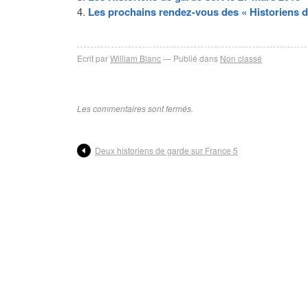
nouvelle
Les prochains rendez-vous des « Historiens d
fenêtre)
Ecrit par
William Blanc
Publié dans
Non classé
Les commentaires sont fermés.
Deux historiens de garde sur France 5