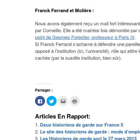
Franck Ferrand et Molière :
Nous avons également reçu un mail fort intéressant q
par Corneille. Elle a été maintes fois démontée par
point de Georges Forestier, professeur à Paris IV
.
Si Franck Ferrand s’acharne à défendre une pareille t
opposé à l’institution (ici, l’université), rôle qui atti
cachée (par la susdite institution, bien sûr).
Partager :
Cliquez
Cliquez
Cliquez
Cliquer
pour
pour
pour
pour
partager
partager
envoyer
imprimer(ouvre
sur
sur
par
dans
Articles En Rapport:
Facebook(ouvre
Twitter(ouvre
e-
une
dans
dans
mail
nouvelle
une
une
à
fenêtre)
Deux historiens de garde sur France 5
nouvelle
nouvelle
un
fenêtre)
fenêtre)
ami(ouvre
Le site des historiens de garde : mode d’empl
dans
une
Les Historiens de garde sort le 27 mars 2013